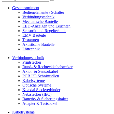
Gesamtsortiment
Bedienelemente / Schalter
Verbindungstechnik
Mechanische Bauteile
LED-Anzeigen und Leuchten
Sensorik und Regeltechnik
EMV Bauteile
Tastaturen
Akustische Bauteile
Löttechnik
Verbindungstechnik
Printstecker
Rund- & Rechteckkabelstecker
Aktor- & Sensorkabel
PCB I/O Schnittstellen
Kabelsysteme
Optische Systeme
Koaxial Steckverbinder
Netzstecker (IEC)
Batterie- & Sicherungshalter
Adapter & Testsockel
Kabelsysteme