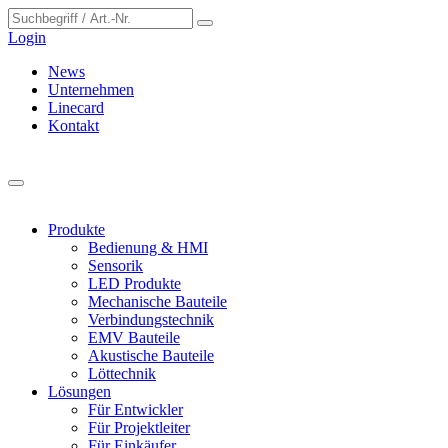
Cookie-Einstellungen
Login
News
Unternehmen
Linecard
Kontakt
Produkte
Bedienung & HMI
Sensorik
LED Produkte
Mechanische Bauteile
Verbindungstechnik
EMV Bauteile
Akustische Bauteile
Löttechnik
Lösungen
Für Entwickler
Für Projektleiter
Für Einkäufer