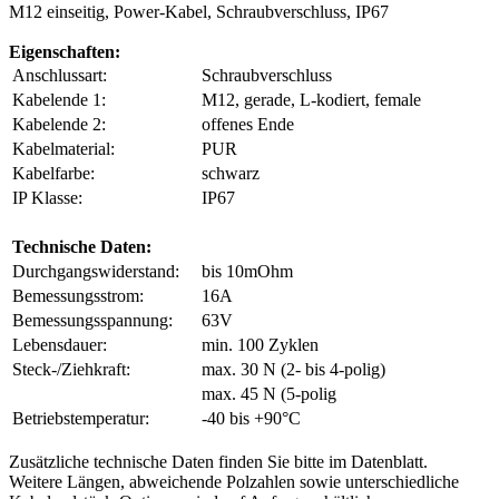
M12 einseitig, Power-Kabel, Schraubverschluss, IP67
Eigenschaften:
Anschlussart:
Schraubverschluss
Kabelende 1:
M12, gerade, L-kodiert, female
Kabelende 2:
offenes Ende
Kabelmaterial:
PUR
Kabelfarbe:
schwarz
IP Klasse:
IP67
Technische Daten:
Durchgangswiderstand:
bis 10mOhm
Bemessungsstrom:
16A
Bemessungsspannung:
63V
Lebensdauer:
min. 100 Zyklen
Steck-/Ziehkraft:
max. 30 N (2- bis 4-polig)
max. 45 N (5-polig
Betriebstemperatur:
-40 bis +90°C
Zusätzliche technische Daten finden Sie bitte im Datenblatt.
Weitere Längen, abweichende Polzahlen sowie unterschiedliche