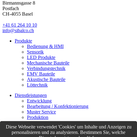
Birmannsgasse 8
Postfach
CH-4055 Basel
+41 61 264 10 10
info@sibalco.ch
Produkte
Bedienung & HMI
Sensorik
LED Produkte
Mechanische Bauteile
Verbindungstechnik
EMV Bauteile
Akustische Bauteile
Löttechnik
Dienstleistungen
Entwicklung
Bearbeitung / Konfektionierung
Muster Service
Produktion
Logistik
Diese Webseite verwendet 'Cookies' um Inhalte und Anzeigen zu
Customer Support
personalisieren und zu analysieren. Bestimmen Sie, welche