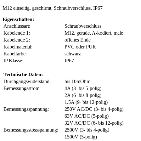
M12 einseitig, geschirmt, Schraubverschluss, IP67
Eigenschaften:
Anschlussart:
Schraubverschluss
Kabelende 1:
M12, gerade, A-kodiert, male
Kabelende 2:
offenes Ende
Kabelmaterial:
PVC oder PUR
Kabelfarbe:
schwarz
IP Klasse:
IP67
Technische Daten:
Durchgangswiderstand:
bis 10mOhm
Bemessungsstrom:
4A (3- bis 5-polig)
2A (6- bis 8-polig)
1.5A (9- bis 12-polig)
Bemessungsspannung:
250V AC/DC (3- bis 4-polig)
63V AC/DC (5-polig)
32V AC/DC (6- bis 12-polig)
Bemessungsstossspannung:
2500V (3- bis 4-polig)
1500V (5-polig)