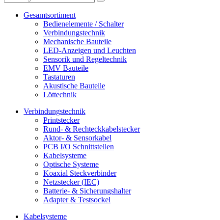
Gesamtsortiment
Bedienelemente / Schalter
Verbindungstechnik
Mechanische Bauteile
LED-Anzeigen und Leuchten
Sensorik und Regeltechnik
EMV Bauteile
Tastaturen
Akustische Bauteile
Löttechnik
Verbindungstechnik
Printstecker
Rund- & Rechteckkabelstecker
Aktor- & Sensorkabel
PCB I/O Schnittstellen
Kabelsysteme
Optische Systeme
Koaxial Steckverbinder
Netzstecker (IEC)
Batterie- & Sicherungshalter
Adapter & Testsockel
Kabelsysteme