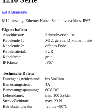
auf Anfrageliste
M12 einseitig, Ethernet-Kabel, Schraubverschluss, IP67
Eigenschaften:
Anschlussart:
Schraubverschluss
Kabelende 1:
M12, gerade, D-kodiert, male
Kabelende 2:
offenes Ende
Kabelmaterial:
PUR
Kabelfarbe:
grün
IP Klasse:
IP67
Technische Daten:
Durchgangswiderstand:
bis 5mOhm
Bemessungsstrom:
4A
Bemessungsspannung:
60V DC
Lebensdauer:
min. 100 Zyklen
Steck-/Ziehkraft:
max. 23 N
Betriebstemperatur:
-25 bis +80°C