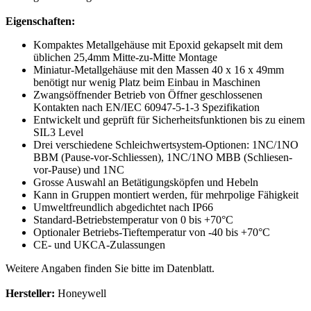
Eigenschaften:
Kompaktes Metallgehäuse mit Epoxid gekapselt mit dem
üblichen 25,4mm Mitte-zu-Mitte Montage
Miniatur-Metallgehäuse mit den Massen 40 x 16 x 49mm
benötigt nur wenig Platz beim Einbau in Maschinen
Zwangsöffnender Betrieb von Öffner geschlossenen
Kontakten nach EN/IEC 60947-5-1-3 Spezifikation
Entwickelt und geprüft für Sicherheitsfunktionen bis zu einem
SIL3 Level
Drei verschiedene Schleichwertsystem-Optionen: 1NC/1NO
BBM (Pause-vor-Schliessen), 1NC/1NO MBB (Schliesen-
vor-Pause) und 1NC
Grosse Auswahl an Betätigungsköpfen und Hebeln
Kann in Gruppen montiert werden, für mehrpolige Fähigkeit
Umweltfreundlich abgedichtet nach IP66
Standard-Betriebstemperatur von 0 bis +70°C
Optionaler Betriebs-Tieftemperatur von -40 bis +70°C
CE- und UKCA-Zulassungen
Weitere Angaben finden Sie bitte im Datenblatt.
Hersteller:
Honeywell