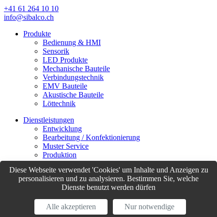
+41 61 264 10 10
info@sibalco.ch
Produkte
Bedienung & HMI
Sensorik
LED Produkte
Mechanische Bauteile
Verbindungstechnik
EMV Bauteile
Akustische Bauteile
Löttechnik
Dienstleistungen
Entwicklung
Bearbeitung / Konfektionierung
Muster Service
Produktion
Logistik
Diese Webseite verwendet 'Cookies' um Inhalte und Anzeigen zu
Customer Support
personalisieren und zu analysieren. Bestimmen Sie, welche
Dienste benutzt werden dürfen
© Sibalco 2026
Impressum
Datenschutzerklärung
Allgemeine Geschäftsbedingungen
Alle akzeptieren
Nur notwendige
(AGB)