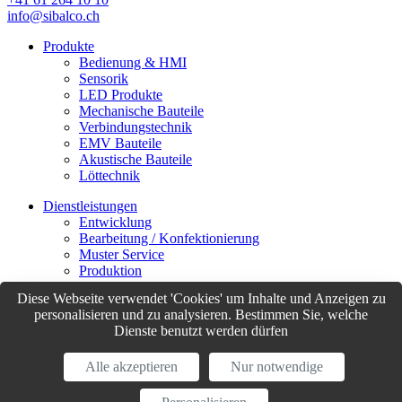
info@sibalco.ch
Produkte
Bedienung & HMI
Sensorik
LED Produkte
Mechanische Bauteile
Verbindungstechnik
EMV Bauteile
Akustische Bauteile
Löttechnik
Dienstleistungen
Entwicklung
Bearbeitung / Konfektionierung
Muster Service
Produktion
Logistik
Diese Webseite verwendet 'Cookies' um Inhalte und Anzeigen zu
Customer Support
personalisieren und zu analysieren. Bestimmen Sie, welche
Dienste benutzt werden dürfen
© Sibalco 2026
Impressum
Datenschutzerklärung
Allgemeine Geschäftsbedingungen
Alle akzeptieren
Nur notwendige
(AGB)