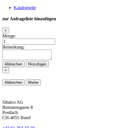
Katalogseite
zur Anfrageliste hinzufügen
×
Menge:
Bemerkung:
Abbrechen
Hinzufügen
×
Abbrechen
Weiter
Sibalco AG
Birmannsgasse 8
Postfach
CH-4055 Basel
+41 61 264 10 10