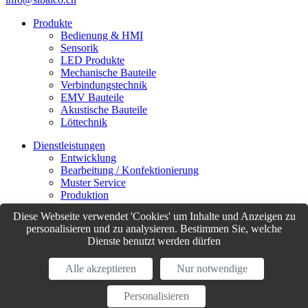
Produkte
Bedienung & HMI
Sensorik
LED Produkte
Mechanische Bauteile
Verbindungstechnik
EMV Bauteile
Akustische Bauteile
Löttechnik
Dienstleistungen
Entwicklung
Bearbeitung / Konfektionierung
Muster Service
Produktion
Logistik
Diese Webseite verwendet 'Cookies' um Inhalte und Anzeigen zu
Customer Support
personalisieren und zu analysieren. Bestimmen Sie, welche
Dienste benutzt werden dürfen
© Sibalco 2026
Impressum
Datenschutzerklärung
Allgemeine Geschäftsbedingungen
Alle akzeptieren
Nur notwendige
(AGB)
Personalisieren
website by
weserve