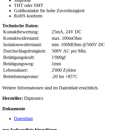
Stapelbar
THT oder SMT
Goldkontakte für hohe Zuverlässigkeit
RoHS konform
Technische Daten:
Kontaktbewertung:
25mA, 24V DC
Kontaktwiderstand:
max. 100mOhm
Isolationswiderstand:
min. 100MOhm @500V DC
Durchschlagsfestigkeit:
500V AC pro Min.
Betätigungskraft:
1'000gf
Betätigungsweg:
1mm
Lebensdauer:
2'000 Zyklen
Betriebstemperatur:
-20 bis +85°C
Weitere Informationen sind im Datenblatt ersichtlich.
Hersteller:
Diptronics
Dokumente
Datenblatt
zur Anfrageliste hinzufügen