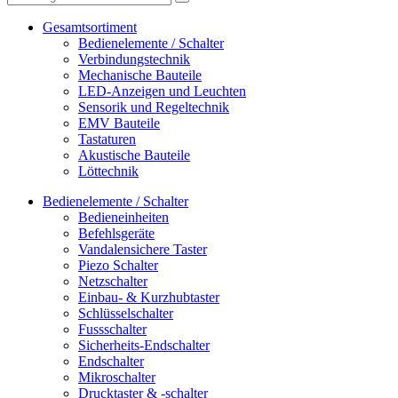
Gesamtsortiment
Bedienelemente / Schalter
Verbindungstechnik
Mechanische Bauteile
LED-Anzeigen und Leuchten
Sensorik und Regeltechnik
EMV Bauteile
Tastaturen
Akustische Bauteile
Löttechnik
Bedienelemente / Schalter
Bedieneinheiten
Befehlsgeräte
Vandalensichere Taster
Piezo Schalter
Netzschalter
Einbau- & Kurzhubtaster
Schlüsselschalter
Fussschalter
Sicherheits-Endschalter
Endschalter
Mikroschalter
Drucktaster & -schalter