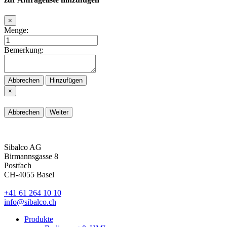
×
Menge:
Bemerkung:
Abbrechen
Hinzufügen
×
Abbrechen
Weiter
Sibalco AG
Birmannsgasse 8
Postfach
CH-4055 Basel
+41 61 264 10 10
info@sibalco.ch
Produkte