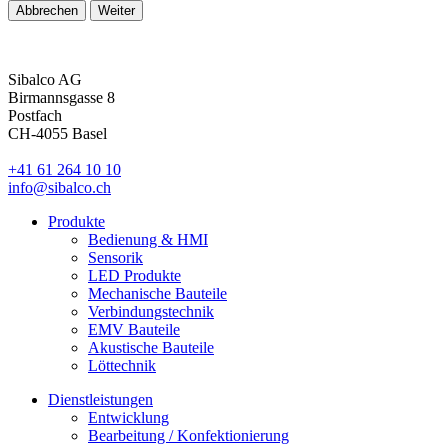
Abbrechen
Weiter
Sibalco AG
Birmannsgasse 8
Postfach
CH-4055 Basel
+41 61 264 10 10
info@sibalco.ch
Produkte
Bedienung & HMI
Sensorik
LED Produkte
Mechanische Bauteile
Verbindungstechnik
EMV Bauteile
Akustische Bauteile
Löttechnik
Dienstleistungen
Entwicklung
Bearbeitung / Konfektionierung