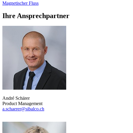
Magnetischer Fluss
Ihre Ansprechpartner
André Schärer
Product Management
a.schaerer@sibalco.ch