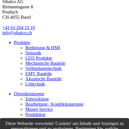
Sibalco AG
Birmannsgasse 8
Postfach
CH-4055 Basel
+41 61 264 10 10
info@sibalco.ch
Produkte
Bedienung & HMI
Sensorik
LED Produkte
Mechanische Bauteile
Verbindungstechnik
EMV Bauteile
Akustische Bauteile
Löttechnik
Dienstleistungen
Entwicklung
Bearbeitung / Konfektionierung
Muster Service
Produktion
Logistik
Diese Webseite verwendet 'Cookies' um Inhalte und Anzeigen zu
Customer Support
personalisieren und zu analysieren. Bestimmen Sie, welche