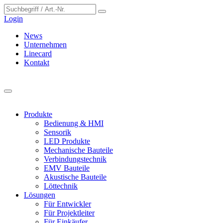
Cookie-Einstellungen
Login
News
Unternehmen
Linecard
Kontakt
Produkte
Bedienung & HMI
Sensorik
LED Produkte
Mechanische Bauteile
Verbindungstechnik
EMV Bauteile
Akustische Bauteile
Löttechnik
Lösungen
Für Entwickler
Für Projektleiter
Für Einkäufer