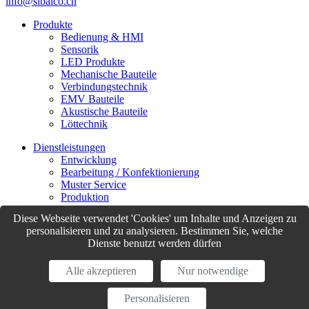
info@sibalco.ch
Produkte
Bedienung & HMI
Sensorik
LED Produkte
Mechanische Bauteile
Verbindungstechnik
EMV Bauteile
Akustische Bauteile
Löttechnik
Dienstleistungen
Entwicklung
Bearbeitung / Konfektionierung
Muster Service
Produktion
Logistik
Diese Webseite verwendet 'Cookies' um Inhalte und Anzeigen zu
Customer Support
personalisieren und zu analysieren. Bestimmen Sie, welche
Dienste benutzt werden dürfen
© Sibalco 2026
Impressum
Datenschutzerklärung
Allgemeine Geschäftsbedingungen
Alle akzeptieren
Nur notwendige
(AGB)
Personalisieren
website by
weserve