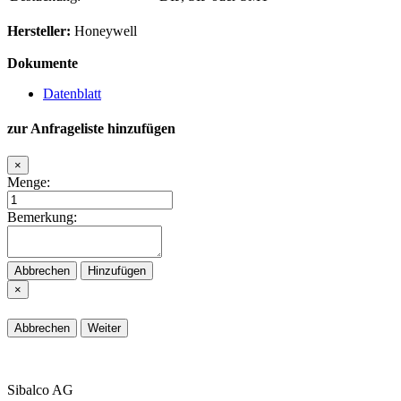
Hersteller:
Honeywell
Dokumente
Datenblatt
zur Anfrageliste hinzufügen
×
Menge:
Bemerkung:
Abbrechen
Hinzufügen
×
Abbrechen
Weiter
Sibalco AG