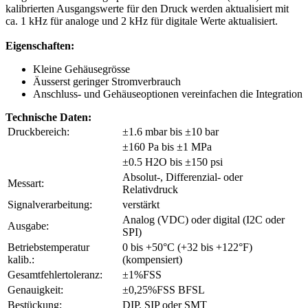
kalibrierten Ausgangswerte für den Druck werden aktualisiert mit
ca. 1 kHz für analoge und 2 kHz für digitale Werte aktualisiert.
Eigenschaften:
Kleine Gehäusegrösse
Äusserst geringer Stromverbrauch
Anschluss- und Gehäuseoptionen vereinfachen die Integration
Technische Daten:
Druckbereich:
±1.6 mbar bis ±10 bar
±160 Pa bis ±1 MPa
±0.5 H2O bis ±150 psi
Absolut-, Differenzial- oder
Messart:
Relativdruck
Signalverarbeitung:
verstärkt
Analog (VDC) oder digital (I2C oder
Ausgabe:
SPI)
Betriebstemperatur
0 bis +50°C (+32 bis +122°F)
kalib.:
(kompensiert)
Gesamtfehlertoleranz:
±1%FSS
Genauigkeit:
±0,25%FSS BFSL
Bestückung:
DIP, SIP oder SMT