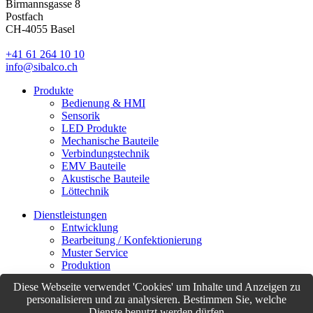
Birmannsgasse 8
Postfach
CH-4055 Basel
+41 61 264 10 10
info@sibalco.ch
Produkte
Bedienung & HMI
Sensorik
LED Produkte
Mechanische Bauteile
Verbindungstechnik
EMV Bauteile
Akustische Bauteile
Löttechnik
Dienstleistungen
Entwicklung
Bearbeitung / Konfektionierung
Muster Service
Produktion
Logistik
Diese Webseite verwendet 'Cookies' um Inhalte und Anzeigen zu
Customer Support
personalisieren und zu analysieren. Bestimmen Sie, welche
Dienste benutzt werden dürfen