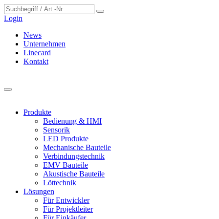
Cookie-Einstellungen
Login
News
Unternehmen
Linecard
Kontakt
Produkte
Bedienung & HMI
Sensorik
LED Produkte
Mechanische Bauteile
Verbindungstechnik
EMV Bauteile
Akustische Bauteile
Löttechnik
Lösungen
Für Entwickler
Für Projektleiter
Für Einkäufer