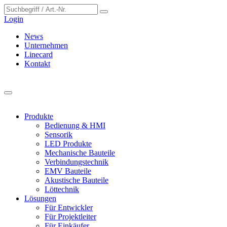
Cookie-Einstellungen
Login
News
Unternehmen
Linecard
Kontakt
Produkte
Bedienung & HMI
Sensorik
LED Produkte
Mechanische Bauteile
Verbindungstechnik
EMV Bauteile
Akustische Bauteile
Löttechnik
Lösungen
Für Entwickler
Für Projektleiter
Für Einkäufer