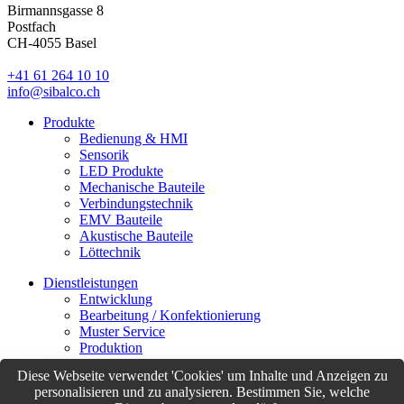
Birmannsgasse 8
Postfach
CH-4055 Basel
+41 61 264 10 10
info@sibalco.ch
Produkte
Bedienung & HMI
Sensorik
LED Produkte
Mechanische Bauteile
Verbindungstechnik
EMV Bauteile
Akustische Bauteile
Löttechnik
Dienstleistungen
Entwicklung
Bearbeitung / Konfektionierung
Muster Service
Produktion
Logistik
Diese Webseite verwendet 'Cookies' um Inhalte und Anzeigen zu
Customer Support
personalisieren und zu analysieren. Bestimmen Sie, welche