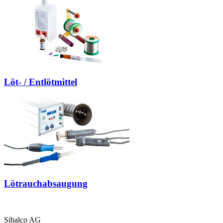
Löt- / Entlötmittel
Lötrauchabsaugung
Sibalco AG