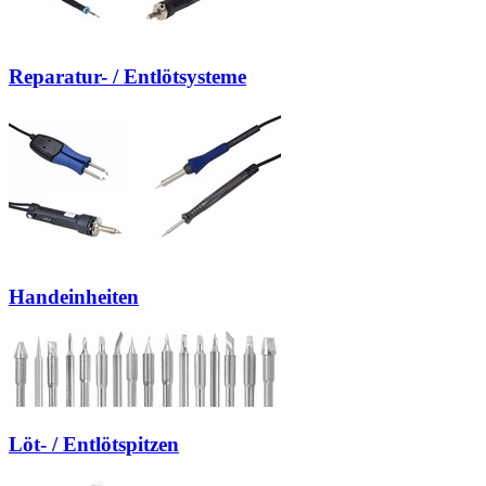
Reparatur- / Entlötsysteme
Handeinheiten
Löt- / Entlötspitzen