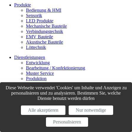
Produkte
Bedienung & HMI
Sensorik
LED Produkte
Mechanische Bauteile
Verbindungstechnik
EMV Bauteile
Akustische Bauteile
Löttechnik
Dienstleistungen
Entwicklung
Bearbeitung / Konfektionierung
Muster Service
Produktion
Logistik
Diese Webseite verwendet 'Cookies' um Inhalte und Anzeigen zu
Customer Support
personalisieren und zu analysieren. Bestimmen Sie, welche
Dienste benutzt werden dürfen
© Sibalco 2026
Impressum
Datenschutzerklärung
Allgemeine Geschäftsbedingungen
Alle akzeptieren
Nur notwendige
(AGB)
Personalisieren
website by
weserve