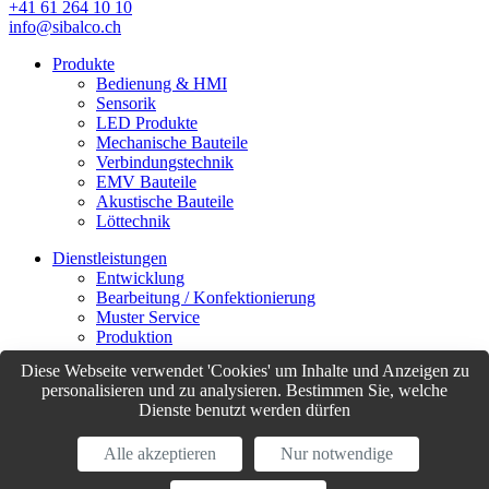
+41 61 264 10 10
info@sibalco.ch
Produkte
Bedienung & HMI
Sensorik
LED Produkte
Mechanische Bauteile
Verbindungstechnik
EMV Bauteile
Akustische Bauteile
Löttechnik
Dienstleistungen
Entwicklung
Bearbeitung / Konfektionierung
Muster Service
Produktion
Logistik
Diese Webseite verwendet 'Cookies' um Inhalte und Anzeigen zu
Customer Support
personalisieren und zu analysieren. Bestimmen Sie, welche
Dienste benutzt werden dürfen
© Sibalco 2026
Impressum
Datenschutzerklärung
Allgemeine Geschäftsbedingungen
Alle akzeptieren
Nur notwendige
(AGB)