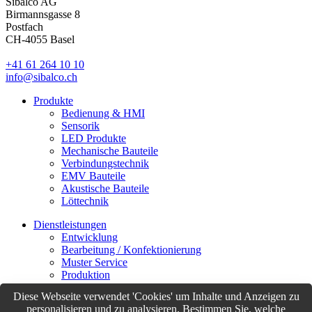
Sibalco AG
Birmannsgasse 8
Postfach
CH-4055 Basel
+41 61 264 10 10
info@sibalco.ch
Produkte
Bedienung & HMI
Sensorik
LED Produkte
Mechanische Bauteile
Verbindungstechnik
EMV Bauteile
Akustische Bauteile
Löttechnik
Dienstleistungen
Entwicklung
Bearbeitung / Konfektionierung
Muster Service
Produktion
Logistik
Diese Webseite verwendet 'Cookies' um Inhalte und Anzeigen zu
Customer Support
personalisieren und zu analysieren. Bestimmen Sie, welche