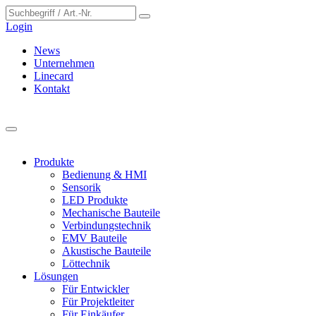
Cookie-Einstellungen
Login
News
Unternehmen
Linecard
Kontakt
Produkte
Bedienung & HMI
Sensorik
LED Produkte
Mechanische Bauteile
Verbindungstechnik
EMV Bauteile
Akustische Bauteile
Löttechnik
Lösungen
Für Entwickler
Für Projektleiter
Für Einkäufer