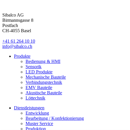
Sibalco AG
Birmannsgasse 8
Postfach
CH-4055 Basel
+41 61 264 10 10
info@sibalco.ch
Produkte
Bedienung & HMI
Sensorik
LED Produkte
Mechanische Bauteile
Verbindungstechnik
EMV Bauteile
Akustische Bauteile
Löttechnik
Dienstleistungen
Entwicklung
Bearbeitung / Konfektionierung
Muster Service
Produktion