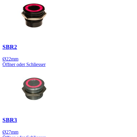
SBR2
Ø22mm
Öffner oder Schliesser
SBR3
Ø27mm