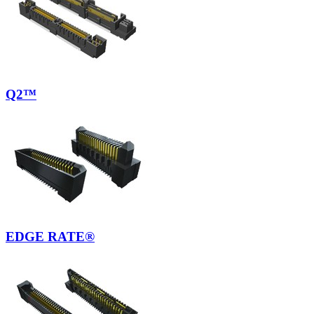
Q2™
EDGE RATE®