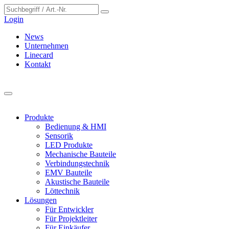
Cookie-Einstellungen
Login
News
Unternehmen
Linecard
Kontakt
Produkte
Bedienung & HMI
Sensorik
LED Produkte
Mechanische Bauteile
Verbindungstechnik
EMV Bauteile
Akustische Bauteile
Löttechnik
Lösungen
Für Entwickler
Für Projektleiter
Für Einkäufer