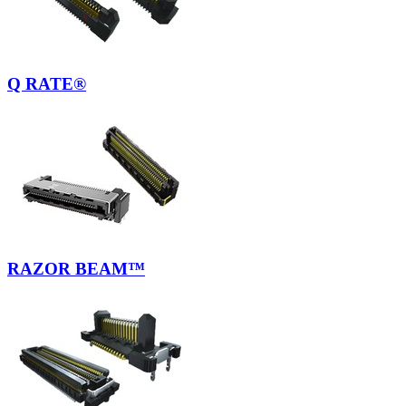
Q RATE®
RAZOR BEAM™